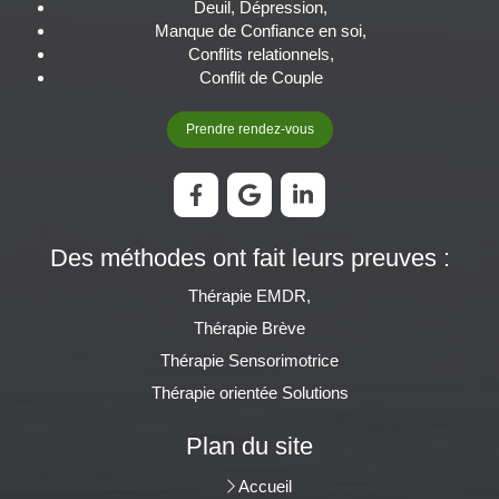
Deuil, Dépression,
avant de débuter cette thérapie et je craignais
Manque de Confiance en soi,
que cela n’impacte trop l’équilibre de ma vie
Conflits relationnels,
personnelle. Grâce à la technique de l’EMDR
Conflit de Couple
et l’expertise de Mme Rudin en la matière, je
n’ai jamais eu de difficultés après une séance
à revenir à mon quotidien. Je la remercie pour
Prendre rendez-vous
cet accompagnement et la recommande
chaleureusement.
Des méthodes ont fait leurs preuves :
Thérapie EMDR,
Thérapie Brève
Thérapie Sensorimotrice
Thérapie orientée Solutions
Plan du site
Accueil