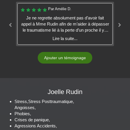
Par Amélie D.
me
Je ne regrette absolument pas d’avoir fait
E
st
appel à Mme Rudin afin de m’aider à dépasser
Ru
le traumatisme lié à la perte d’un proche il y a
quelques années. Séances après séances,
Lire la suite...
elle a su m’accompagner pour remettre de
hy
l’ordre dans mes émotions et débloquer les
so
différents verrous qui m’empêchaient
ci
Ajouter un témoignage
d’avancer. Le travail réalisé grâce à l’EMDR
était parfois exigeant (sensation de grande
n
fatigue après certaines séances par exemple)
mais terriblement efficace et libérateur. J’ai
ainsi pu mettre des mots sur des souvenirs
to
Joelle Rudin
douloureux, chose que je n’avais jamais réussi
c
à faire jusque là. Mme Rudin a toujours été
Stress,Stress Posttraumatique,
très attentive au respect de mes propres
Angoisses,
capacités. Elle a également toujours été
Phobies,
vigilante à la restauration d’un certain niveau
Crises de panique,
de calme émotionnel après chaque séance.
Agressions Accidents,
J’appréhendais beaucoup « l’après séance »