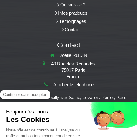
Qui suis-je ?
Infos pratiques
Témoignages
Contact
Contact
Joëlle RUDIN
40 Rue des Renaudes
75017
Paris
France
Afficher le téléphone
Continuer sans accepter
Paris 8, Paris 16, Neuilly-sur-Seine, Levallois-Perret, Paris
9,Paris 18, Paris 7, Paris 14, Paris 1, Paris 2, Paris 3, Paris 4,
Paris 6, Paris 10, Saint-Ouen, Clichy....
Bonjour c'est nous...
Les Cookies
©2023 Joëlle Rudin
Notre rôle est de contribuer à l'analyse du
Plan du site
trafic et au bon fonctionnement de ce site.